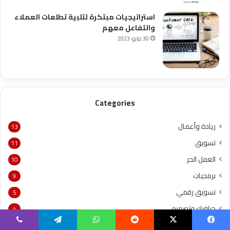
استراتيجيات مبتكرة لتلبية تطلعات العملاء
والتفاعل معهم
30 مايو، 2023
Categories
ريادة وأعمال
13
تسويق
11
العمل الحر
10
برمجيات
9
تسويق رقمي
5
جرافيك وتصميم
4
موضوعات
4