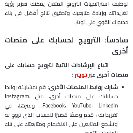
توظيف استراتيجيات الترويج المتقن يمكنك تعزيز رؤية
تغريداتك وزيادة متابعيك وتحقيق نتائج أفضل في بناء
حضورك القوي على تويتر.
سادساً: الترويج لحسابك على منصات
أخرى
اتباع الإرشادات الآتية لترويج حسابك على
منصات أخرى عبر
تويتر
:
شارك روابط المنصات الأخرى:
قم بمشاركة روابط
حساباتك على منصات أخرى، مثل Instagram،
Facebook، YouTube، LinkedIn، وغيرها، في
تغريداتك ، قدم وصفًا قصيرًا للحساب الذي تروج له
وتشجع المتابعين على الانضمام ومتابعتك على تلك