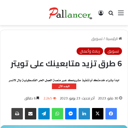
القائمة
البحث
تسجيل الدخول
الرئيسية
/
تسويق
تسويق
ريادة وأعمال
6 طرق تزيد متابعينك على تويتر
30 مايو، 2023
آخر تحديث: 23 يونيو، 2023
2٬245
6 دقائق
فيسبوك
‫X
لينكدإن
ماسنجر
واتساب
تيلقرام
مشاركة عبر البريد
طباعة