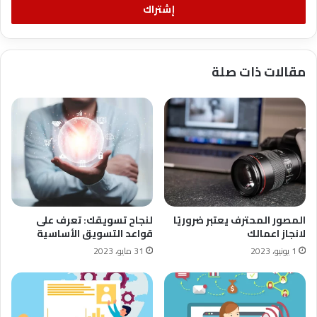
ب
ب
ر
ي
مقالات ذات صلة
د
ك
المصور المحترف يعتبر ضروريًا
لنجاح تسويقك: تعرف على
لانجاز اعمالك
قواعد التسويق الأساسية
1 يونيو، 2023
31 مايو، 2023